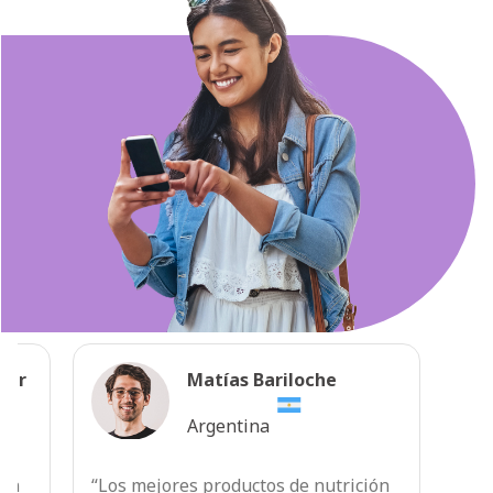
bar
Matías Bariloche
Argentina
ión
“Los mejores productos de nutrición