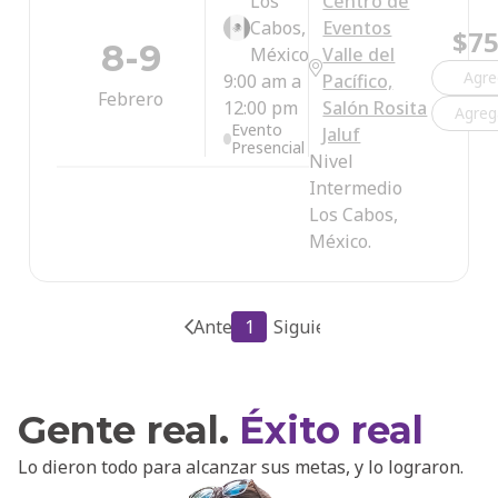
Los
Centro de
Cabos,
Eventos
$75
8-9
México
Valle del
Agre
9:00 am a
Pacífico,
Febrero
12:00 pm
Salón Rosita
Agreg
Evento
Jaluf
Presencial
Nivel
Intermedio
Los Cabos,
México.
Anterior
1
Siguiente
Gente real.
Éxito real
Lo dieron todo para alcanzar sus metas, y lo lograron.