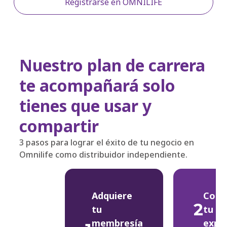
Registrarse en OMNILIFE
Nuestro plan de carrera
te acompañará solo
tienes que usar y
compartir
3 pasos para lograr el éxito de tu negocio en
Omnilife como distribuidor independiente.
Adquiere
Comp
2
tu
tu
membresía
exper