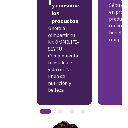
1
y consume
Sé tu el
en proba
los
producto
productos
conocer 
Únete a
benefici
compartir tu
comparti
kit OMNILIFE-
SEYTÚ.
Complementa
tu estilo de
vida con la
línea de
nutrición y
belleza.