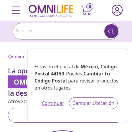
Buscar en
Volver
Estás en el portal de
México
, Código
La oportunidad es
Postal 44150
. Puedes
Cambiar tu
OMNILIFE
Código Postal
para revisar productos
en otros lugares.
la desición es tuya
Atrévete a transformar tu estilo de vida.
Continuar
Cambiar Ubicación
Registrarse en OMNILIFE