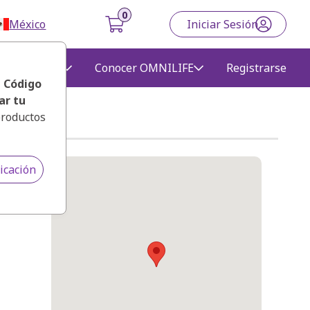
México
Iniciar Sesión
alecer mi
Conocer OMNILIFE
Registrarse
egocio
, Código
ar tu
productos
icación
ro López