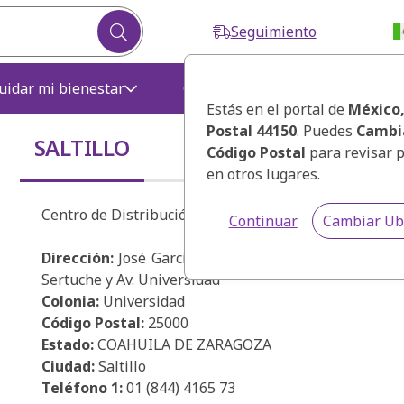
Seguimiento
Fort
uidar mi bienestar
Crear mi negocio
n
Estás en el portal de
México
Postal 44150
. Puedes
Cambi
SALTILLO
Código Postal
para revisar 
en otros lugares.
Centro de Distribución Saltillo
Continuar
Cambiar Ub
Dirección:
José García de Letona # 1141. Entre Isid
Sertuche y Av. Universidad
Colonia:
Universidad
Código Postal:
25000
Estado:
COAHUILA DE ZARAGOZA
Ciudad:
Saltillo
Teléfono 1:
01 (844) 4165 73